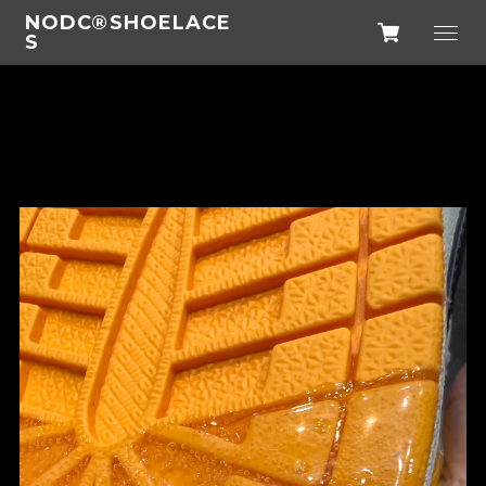
NODC®SHOELACE
S