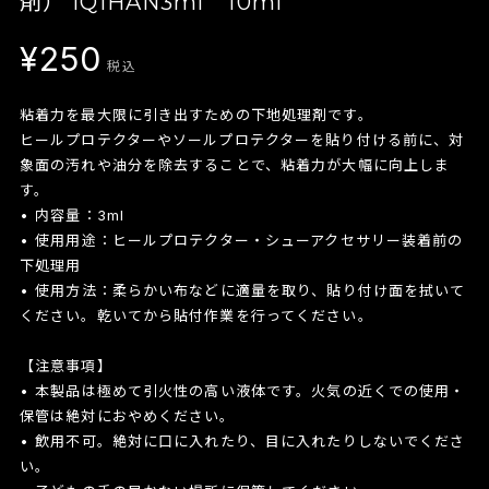
剤） iQIHAN3ml 10ml
¥250
税込
粘着力を最大限に引き出すための下地処理剤です。
ヒールプロテクターやソールプロテクターを貼り付ける前に、対
象面の汚れや油分を除去することで、粘着力が大幅に向上しま
す。
• 内容量：3ml
• 使用用途：ヒールプロテクター・シューアクセサリー装着前の
下処理用
• 使用方法：柔らかい布などに適量を取り、貼り付け面を拭いて
ください。乾いてから貼付作業を行ってください。
【注意事項】
• 本製品は極めて引火性の高い液体です。火気の近くでの使用・
保管は絶対におやめください。
• 飲用不可。絶対に口に入れたり、目に入れたりしないでくださ
い。