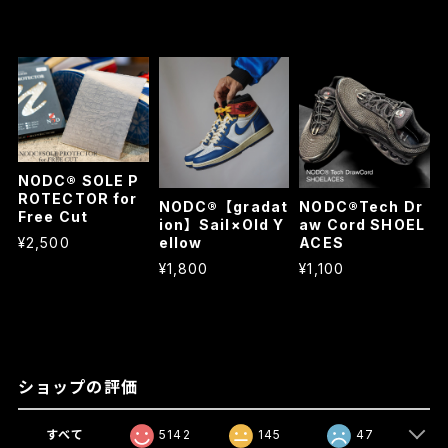
NODC® SOLE P
ROTECTOR for
NODC®【gradat
NODC®Tech Dr
Free Cut
ion】Sail×Old Y
aw Cord SHOEL
¥2,500
ellow
ACES
¥1,800
¥1,100
ショップの評価
すべて
5142
145
47