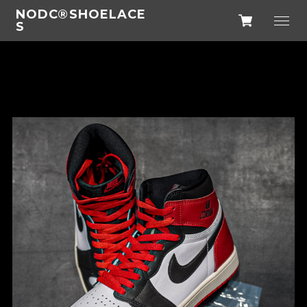
NODC®SHOELACE
S